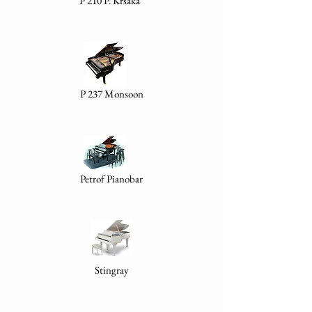
P 210 P. Kršáka
P 237 Monsoon
Petrof Pianobar
Stingray