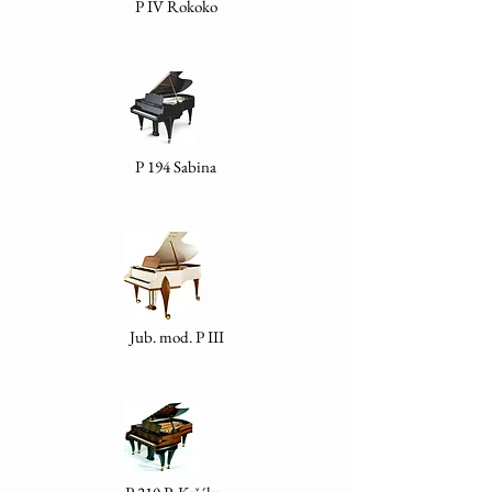
P IV Rokoko
P 194 Sabina
Jub. mod. P III