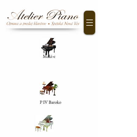
Maki-e
P IV Baroko