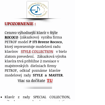
​UPOZORNENIE :
Cenovo výhodnejší klavír v štýle
ROCOCO
(zákazkovo) vyrába firma
PETROF model
P 173
Breeze Rococo
,
ktorý reprezentuje modelovú radu
STYLE COLLECTION
klavírov
v bielo
zlatom prevedení. Zákazková výroba
klavíra trvá približne 2 mesiace v
majstrovských dielniach firmy
PETROF, odkiaľ poznáme klavíre
modelovej rady
STYLE a MASTER
.
TU
Viac sa dočítate
Klavír z rady SPECIAL COLLECTION,
zákazkovo vyrobený reprezentatívny