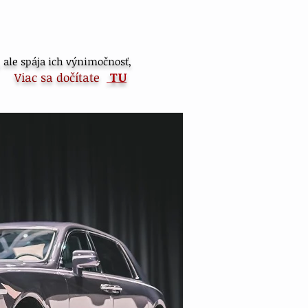
, ale spája ich výnimočnosť,
TU
Viac sa dočítate