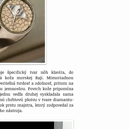
e špecifický tvar nôh klavíra, do
ná koža morskej Raji. Mimoriadnou
veriteľná tvrdosť a odolnosť, pritom na
u jemnosťou. Povrch kože pripomína
jednu vedľa druhej vyskladala sama
nú chrbtovú plutvu v tvare diamantu-
ok prstu majstra, ktorý zodpovedal za
eho nástroja.