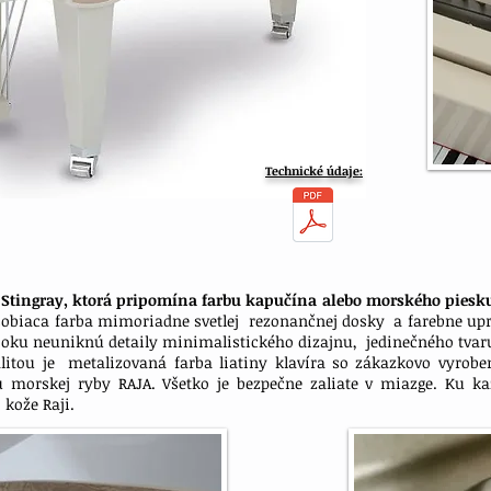
Technické
údaje:
 Stingray, ktorá pripomína farbu kapučína alebo morského piesk
sobiaca farba mimoriadne svetlej rezonančnej dosky a farebne up
oku neuniknú detaily minimalistického dizajnu, jedinečného tvaru
alitou je metalizovaná farba liatiny klavíra so zákazkovo vyrob
 morskej ryby RAJA. Všetko je bezpečne zaliate v miazge. Ku k
 kože Raji.