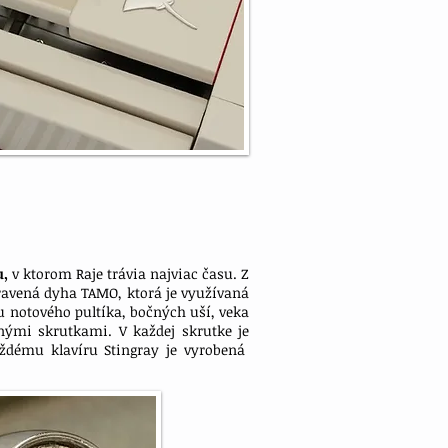
u,
v ktorom Raje trávia najviac času. Z
ravená dyha TAMO, ktorá je využívaná
 notového pultíka, bočných uší, veka
enými skrutkami. V každej skrutke je
aždému klavíru Stingray je vyrobená