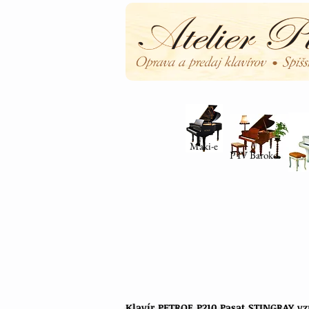
Maki-e
P IV Baroko
P I
Klavír PETROF P210 Pasat STINGRAY
vz