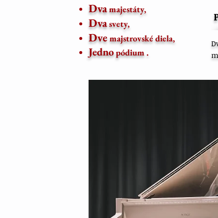
Dva
majestáty,
Dva
svety,
Dve
majstrovské diela,
D
Jedno
pódium .
m