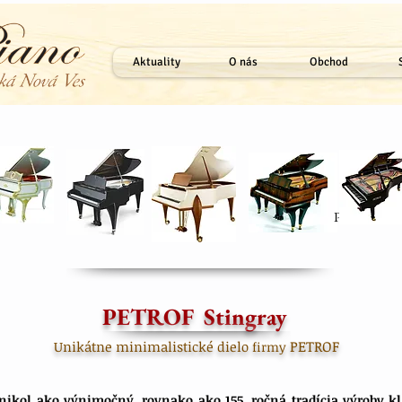
Aktuality
O nás
Obchod
V Rokoko
P 237 Mons
P 194 Sabina
P 210 P. Kršáka
Jub. mod. P III
PETROF Stingray
PETROF
Unikátne minimalistické dielo
firmy
nikol ako výnimočný, rovnako ako 155. ročná tradícia výroby k