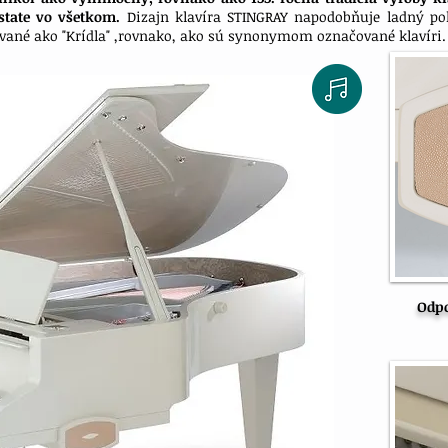
state vo všetkom.
Dizajn klavíra STINGRAY napodobňuje ladný poh
čované ako "Krídla" ,rovnako, ako sú synonymom označované klavíri.
Odpo