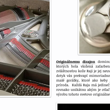
Originálnemu dizajnu
dominuj
ktorých bola vložená zafarbe
zvláštnosťou kože Raji je jej neu
dotyk vás prekvapí mimoriadno
malé gorálky, ktoré ako keby 
príroda. Každá Raja má jedineč
rovnako unikátnu akým je otlač
výrobu tohoto svetovo origináln