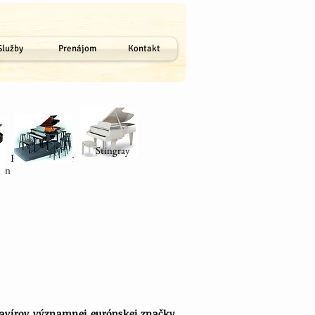
Služby
Prenájom
Kontakt
Stingray
Petrof Pianobar
oon
lavírov významnej európskej značky