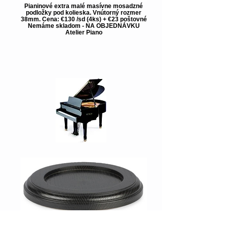
Pianinové extra malé masívne mosadzné
podložky pod kolieska. Vnútorný rozmer
38mm. Cena: €130 /sd (4ks) + €23 poštovné
Nemáme skladom - NA OBJEDNÁVKU
Atelier Piano
Klavírová drevená podložka pod koliesko v
čiernej farbe. Vnútorný rozmer 138mm.