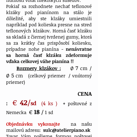
nutnosti volať niekoľkých susedov.
Pokiaľ sa rozhodnete nechať teflonové
klzáky pod pianínom na stálo je
dôležité, aby ste klzáky umiestnili
napríklad pod kolieska presne na stred
teflonových klzákov. Horná časť klzáku
sa skladá z čiernej tvrdenej gumy, ktorá
sa za krátky čas prispôsobí koliesku,
prípadne nohe pianína -
nenávratne
sa horná časť klzáku zdeformuje
vďaka celkovej váhe pianína !!
7
Rozmery klzákov :
Ø
cm /
5
Ø
cm
(celkový priemer / vnútorný
priemer)
CENA
€
42
/
:
sd
4
+
(
ks )
poštovné z
18
€
/
1
Nemecka
sd
Objednávku vykonajte
na našu
mailovú adresu:
sulc@atelierpiano.sk
Tovar Vám pošleme formou poštovej