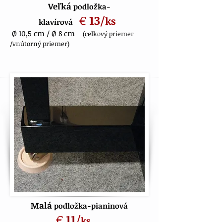
Veľká
podložka-
€
13
/
ks
klavírová
Ø 10,5 cm / Ø 8 cm
(celkový priemer
/vnútorný priemer)
Malá
podložka-pianinová
€
11
/
ks