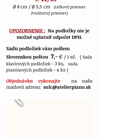
Ø 8 cm / Ø 5,5 cm
(celkový priemer
/vnútorný priemer)
UPOZORNENIE :
Na podložky nie je
možné uplatniť odpočet DPH.
Sadu
podložiek vám pošlem
7
,-
€
Slovenskou poštou
/ 1 sd. (
Sada
- 3 ks,
klavírových podložiek
sada
- 4 ks )
pianínových podložiek
Objednávku vykonajte
na našu
mailovú adresu:
sulc@atelierpiano.sk