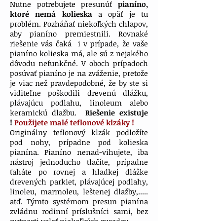
Nutne potrebujete presunúť
pianíno,
ktoré nemá kolieska
a opäť je tu
problém. Pozháňať niekoľkých chlapov,
aby pianíno premiestnili. Rovnaké
riešenie vás čaká i v prípade, že vaše
pianíno kolieska má, ale sú z nejakého
dôvodu nefunkčné. V oboch prípadoch
posúvať pianíno je na zváženie, pretože
je viac než pravdepodobné, že by ste si
viditeľne poškodili drevenú dlážku,
plávajúcu podlahu, linoleum alebo
keramickú dlažbu.
Riešenie existuje
!
Použijete malé teflonové klzáky !
Originálny teflonový klzák podložíte
pod nohy, prípadne pod kolieska
pianína. Pianíno nenad-vihujete, iba
nástroj jednoducho tlačíte, prípadne
ťaháte po rovnej a hladkej dlážke
drevených parkiet, plávajúcej podlahy,
linoleu, marmoleu, leštenej dlažby,.....
atď. Týmto systémom presun pianína
zvládnu rodinní príslušníci sami, bez