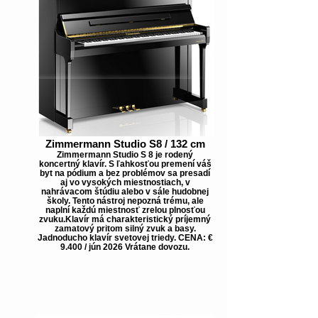
Zimmermann Studio S8 / 132 cm
Zimmermann Studio S 8 je rodený
koncertný klavír. S ľahkosťou premení váš
byt na pódium a bez problémov sa presadí
aj vo vysokých miestnostiach, v
nahrávacom štúdiu alebo v sále hudobnej
školy. Tento nástroj nepozná trému, ale
naplní každú miestnosť zrelou plnosťou
zvuku.Klavír má charakteristický príjemný
zamatový pritom silný zvuk a basy.
Jadnoducho klavír svetovej triedy. CENA: €
9.400 / jún 2026 Vrátane dovozu.