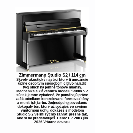
Zimmermann Studio S2 / 114 cm
Skvelý akustický nástroj ktorý ti umožňuje
úplne osobitým spôsobom citlivo naladiť
tvoj sluch na jemné tónové nuansy.
Mechanika a klávesnica modelu Studio S 2
sú tak jemne vyladené, že pomáhajú práve
začiatočníkom kontrolovane formovať tóny
a meniť ich farbu. Jednoducho povedané:
dokonalý tón, ktorý už počuješ vo svojom
vnútornom uchu, dokážeš s modelom
Studio S 2 veľmi rýchlo zahrať presne tak,
ako si ho predstavuješ. Cena: € 7.200 / jún
2026 Vrátane dovozu.